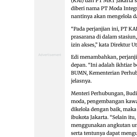
(KAI) dan PT MRT Jakarta 
diberi nama PT Moda Integr
nantinya akan mengelola da
“Pada perjanjian ini, PT K
prasarana di dalam stasiu
izin akses,” kata Direktur U
Edi menambahkan, perjanjia
depan. “Ini adalah ikhtiar 
BUMN, Kementerian Perhubu
jelasnya.
Menteri Perhubungan, Budi
moda, pengembangan kawas
dikelola dengan baik, mak
ibukota Jakarta. “Selain 
menggunakan angkutan um
serta tentunya dapat meng