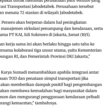
sepakat untuk membuat perusahaan joint venture yang
asi Transportasi Jabodetabek. Perusahaan tersebut
n menata 72 stasiun di wilayah Jabodetabek.
AI Persero akan berperan dalam hal peningkatan
n, manajemen sirkulasi penumpang dan kendaraan, serta
tama PT KAI, Edi Sukmoro di Jakarta, Jumat (10/1).
n kerja sama ini akan berlaku hingga satu tahu ke
bersama kolaborasi tiga unsur utama, yaitu Kementerian
ngan RI, dan Pemerintah Provinsi DKI Jakarta,”
 Karya Sumadi menambahkan apabila integrasi antar
an TOD dan penataan simpul transportasi jika
a akan memberikan dampak positif bagi pengembangan
itu, akan membawa kemudahan bagi masyarakat dalam
um dan mengurangi penggunaan kendaraan pribadi
urangi kemacetan,” tambahnya.