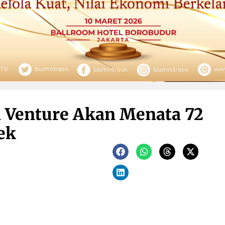
n Venture Akan Menata 72
ek