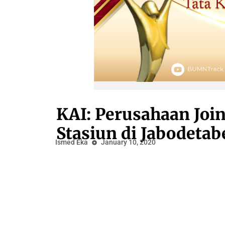
KAI: Perusahaan Joi
Stasiun di Jabodetab
Ismed Eka
January 10, 2020