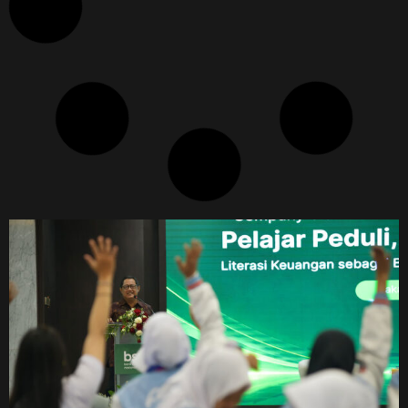
BTN Dan Burger Bangor Berkolaborasi, Gabungkan
Hiburan, Kuliner, Dan Olahraga Dalam Satu Ekosistem
Roni Mawardi
16/07/2026
Transformasi Digital Pos Indonesia: Robot Sortir
Dukung Layanan Pengiriman Yang Lebih Cepat