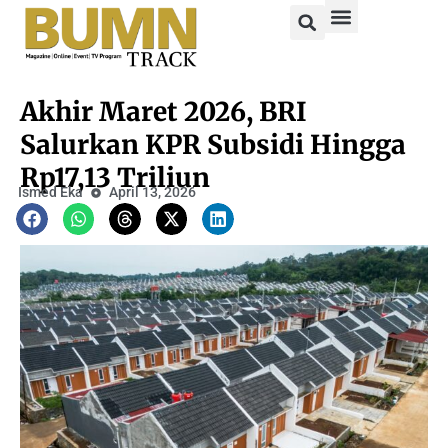
Akhir Maret 2026, BRI
Salurkan KPR Subsidi Hingga
Rp17,13 Triliun
Ismed Eka
April 13, 2026