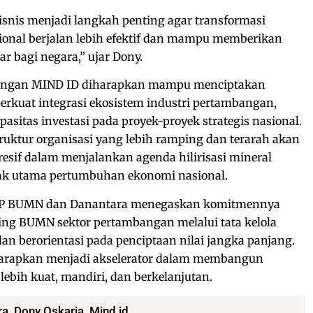
isnis menjadi langkah penting agar transformasi
ional berjalan lebih efektif dan mampu memberikan
ar bagi negara,” ujar Dony.
gkungan MIND ID diharapkan mampu menciptakan
perkuat integrasi ekosistem industri pertambangan,
sitas investasi pada proyek-proyek strategis nasional.
uktur organisasi yang lebih ramping dan terarah akan
sif dalam menjalankan agenda hilirisasi mineral
rak utama pertumbuhan ekonomi nasional.
, BP BUMN dan Danantara menegaskan komitmennya
ng BUMN sektor pertambangan melalui tata kelola
 dan berorientasi pada penciptaan nilai jangka panjang.
harapkan menjadi akselerator dalam membangun
 lebih kuat, mandiri, dan berkelanjutan.
ra
,
Dony Oskaria
,
Mind id