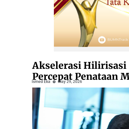
Akselerasi Hilirisas
Percepat Penataan 
Ismed Eka
May 29, 2026