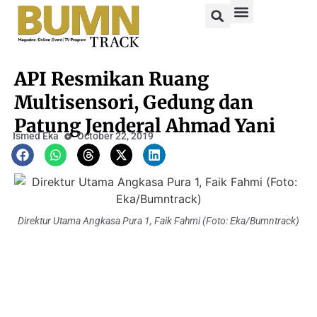
API Resmikan Ruang
Multisensori, Gedung dan
Patung Jenderal Ahmad Yani
Ismed Eka
October 22, 2019
Direktur Utama Angkasa Pura 1, Faik Fahmi (Foto: Eka/Bumntrack)