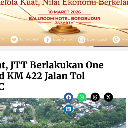
t, JTT Berlakukan One
d KM 422 Jalan Tol
C