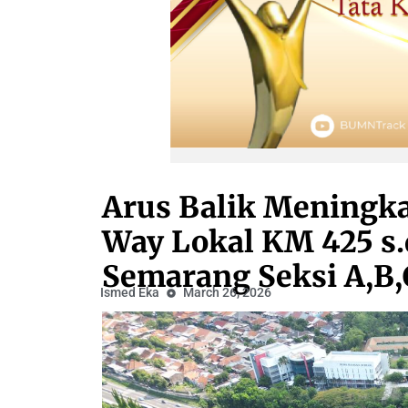
Arus Balik Meningka
Way Lokal KM 425 s.
Semarang Seksi A,B,
Ismed Eka
March 26, 2026