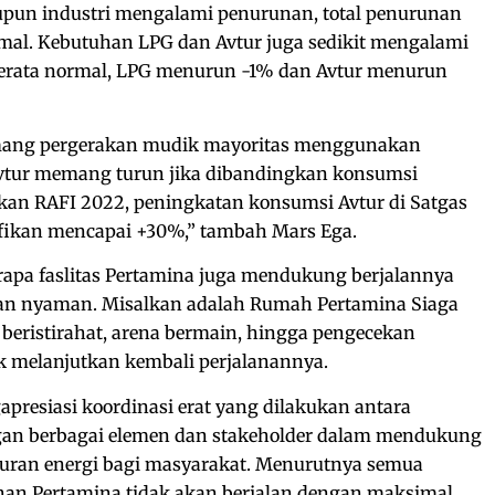
upun industri mengalami penurunan, total penurunan
ormal. Kebutuhan LPG dan Avtur juga sedikit mengalami
erata normal, LPG menurun -1% dan Avtur menurun
mang pergerakan mudik mayoritas menggunakan
 Avtur memang turun jika dibandingkan konsumsi
gkan RAFI 2022, peningkatan konsumsi Avtur di Satgas
fikan mencapai +30%,” tambah Mars Ega.
erapa faslitas Pertamina juga mendukung berjalannya
dan nyaman. Misalkan adalah Rumah Pertamina Siaga
 beristirahat, arena bermain, hingga pengecekan
 melanjutkan kembali perjalanannya.
presiasi koordinasi erat yang dilakukan antara
gan berbagai elemen dan stakeholder dalam mendukung
uran energi bagi masyarakat. Menurutnya semua
han Pertamina tidak akan berjalan dengan maksimal