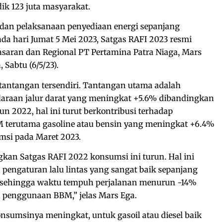
k 123 juta masyarakat.
 dan pelaksanaan penyediaan energi sepanjang
ada hari Jumat 5 Mei 2023, Satgas RAFI 2023 resmi
masaran dan Regional PT Pertamina Patra Niaga, Mars
 Sabtu (6/5/23).
tantangan tersendiri. Tantangan utama adalah
raan jalur darat yang meningkat +5.6% dibandingkan
un 2022, hal ini turut berkontribusi terhadap
 terutama gasoline atau bensin yang meningkat +6.4%
msi pada Maret 2023.
kan Satgas RAFI 2022 konsumsi ini turun. Hal ini
 pengaturan lalu lintas yang sangat baik sepanjang
, sehingga waktu tempuh perjalanan menurun -14%
penggunaan BBM,” jelas Mars Ega.
onsumsinya meningkat, untuk gasoil atau diesel baik