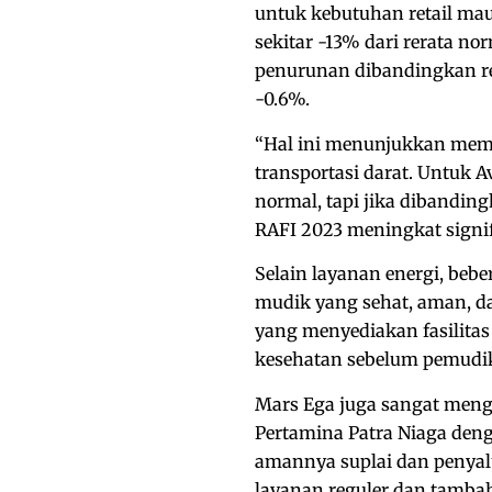
untuk kebutuhan retail ma
sekitar -13% dari rerata n
penurunan dibandingkan r
-0.6%.
“Hal ini menunjukkan me
transportasi darat. Untuk
normal, tapi jika dibandin
RAFI 2023 meningkat signi
Selain layanan energi, beb
mudik yang sehat, aman, 
yang menyediakan fasilitas
kesehatan sebelum pemudik
Mars Ega juga sangat menga
Pertamina Patra Niaga den
amannya suplai dan penyal
layanan reguler dan tamba