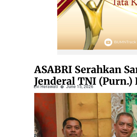
ASABRI Serahkan Sa
Jenderal TNI (Purn.
Evi Herawati
June 15, 2026