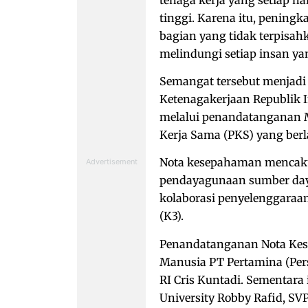
tinggi. Karena itu, pening
bagian yang tidak terpisa
melindungi setiap insan yan
Semangat tersebut menjadi
Ketenagakerjaan Republik 
melalui penandatanganan 
Kerja Sama (PKS) yang berla
Nota kesepahaman mencaku
pendayagunaan sumber daya
kolaborasi penyelenggaraan
(K3).
Penandatanganan Nota Kes
Manusia PT Pertamina (Pers
RI Cris Kuntadi. Sementara
University Robby Rafid, SVP