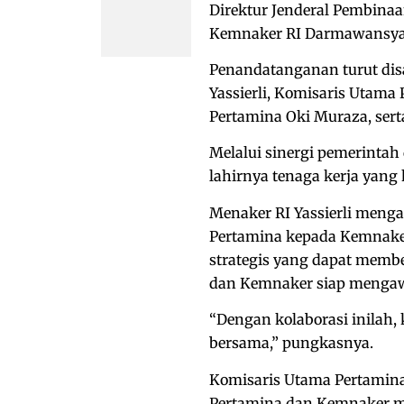
Direktur Jenderal Pembinaan
Kemnaker RI Darmawansya
Penandatanganan turut dis
Yassierli, Komisaris Utam
Pertamina Oki Muraza, ser
Melalui sinergi pemerinta
lahirnya tenaga kerja yang
Menaker RI Yassierli menga
Pertamina kepada Kemnaker
strategis yang dapat membe
dan Kemnaker siap mengaw
“Dengan kolaborasi inilah,
bersama,” pungkasnya.
Komisaris Utama Pertamin
Pertamina dan Kemnaker me