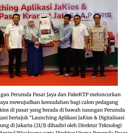
engan Perumda Pasar Jaya dan PakeKTP meluncurkan
 upaya mewujudkan kemudahan bagi calon pedagang
kios di pasar yang berada di bawah naungan Perumda
kasi bertajuk “Launching Aplikasi JaKios & Digitalisasi
ung di Jakarta (21/3) dihadiri oleh Direktur Teknologi
 Amirul Wicaksono serta Direktur Utama Perumda Pasar