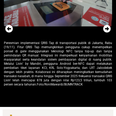
abu
(Kanan–kiri) Executive Vice President of Rail Transit Jabodebek Mochamad
(K
kan
Purnomosidi, Direktur Network & Retail Funding Bank Mandiri Jan Winston
Pu
npa
Tambunan, Direktur Departemen Kebijakan Sistem Pembayaran Bank
Ta
tas
Indonesia Fitria Irmi Triwati, dan Direktur Utama PT Kereta Commuter
In
ik.
Indonesia Asdo Artriviyanto pada peresmian implementasi QRIS Tap di
In
kan
transportasi publik di Jakarta, Rabu (19/11). Fitur QRIS Tap memungkinkan
tr
bek
pengguna cukup menempelkan ponsel di gate menggunakan teknologi NFC
pe
han
tanpa top-up dan tanpa pemindaian QR manual. Integrasi ini memperkuat
ta
RIS
kenyamanan mobilitas masyarakat serta keandalan sistem pembayaran
ke
103
digital di ruang publik. Melalui Livin’ by Mandiri, pengguna Android ber-NFC
di
dapat melakukan pembelian tiket layanan KCI, KRL Solo-Yogyakarta, dan LRT
da
Jabodebek dengan lebih praktis. Kolaborasi ini diharapkan meningkatkan
Ja
kemudahan transaksi nasabah, di mana hingga September 2025 frekuensi
ke
transaksi QRIS Livin’ telah mencapai 878 juta dengan nilai Rp123,5 triliun,
tr
tumbuh 103 persen secara tahunan.Foto/RoniMawardi/BUMNTRACK
tu