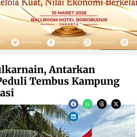
ulkarnain, Antarkan
Peduli Tembus Kampung
asi