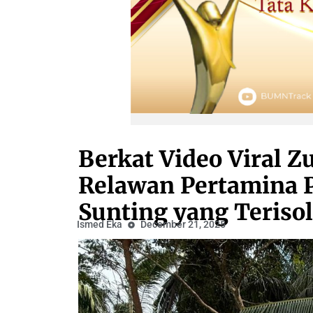
Berkat Video Viral Z
Relawan Pertamina 
Sunting yang Terisol
Ismed Eka
December 21, 2025