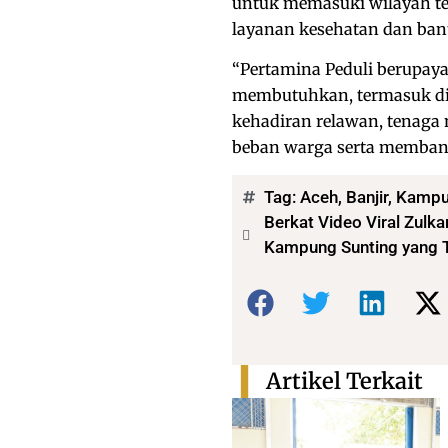
untuk memasuki wilayah te
layanan kesehatan dan ban
“Pertamina Peduli berupaya
membutuhkan, termasuk di 
kehadiran relawan, tenaga
beban warga serta membant
Tag:
Aceh
,
Banjir
,
Kampu
Berkat Video Viral Zulk
Kampung Sunting yang T
Bagikan:
Artikel Terkait