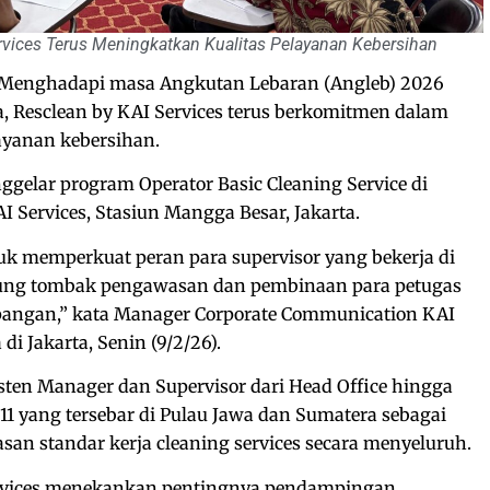
vices Terus Meningkatkan Kualitas Pelayanan Kebersihan
Menghadapi masa Angkutan Lebaran (Angleb) 2026
ba, Resclean by KAI Services terus berkomitmen dalam
ayanan kebersihan.
ggelar program Operator Basic Cleaning Service di
I Services, Stasiun Mangga Besar, Jakarta.
uk memperkuat peran para supervisor yang bekerja di
ujung tombak pengawasan dan pembinaan para petugas
lapangan,” kata Manager Corporate Communication KAI
di Jakarta, Senin (9/2/26).
isten Manager dan Supervisor dari Head Office hingga
11 yang tersebar di Pulau Jawa dan Sumatera sebagai
san standar kerja cleaning services secara menyeluruh.
ervices menekankan pentingnya pendampingan