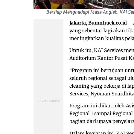
Bersiap Menghadapi Masa Angleb, KAI Ser
Jakarta, Bumntrack.co.id
– 
yang sebentar lagi akan ti
meningkatkan kualitas pel
Untuk itu, KAI Services men
Auditorium Kantor Pusat KA
“Program ini bertujuan unt
seluruh regional sebagai 
cleaning yang bekerja di 
Services, Nyoman Suardhita 
Program ini diikuti oleh As
Regional 1 sampai Regional 
bagian dari upaya penyelara
Dalam kegiatan ini, KAI S