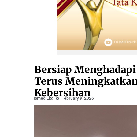
Bersiap Menghadapi 
Terus Meningkatkan 
Kebersihan
Ismed Eka
February 9, 2026