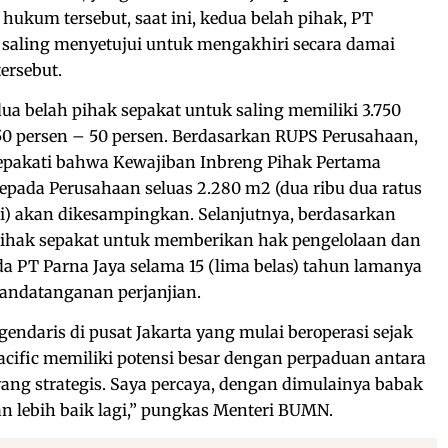
ukum tersebut, saat ini, kedua belah pihak, PT
 saling menyetujui untuk mengakhiri secara damai
ersebut.
dua belah pihak sepakat untuk saling memiliki 3.750
50 persen – 50 persen. Berdasarkan RUPS Perusahaan,
epakati bahwa Kewajiban Inbreng Pihak Pertama
pada Perusahaan seluas 2.280 m2 (dua ribu dua ratus
i) akan dikesampingkan. Selanjutnya, berdasarkan
 pihak sepakat untuk memberikan hak pengelolaan dan
a PT Parna Jaya selama 15 (lima belas) tahun lamanya
nandatanganan perjanjian.
egendaris di pusat Jakarta yang mulai beroperasi sejak
Pacific memiliki potensi besar dengan perpaduan antara
i yang strategis. Saya percaya, dengan dimulainya babak
kan lebih baik lagi,” pungkas Menteri BUMN.