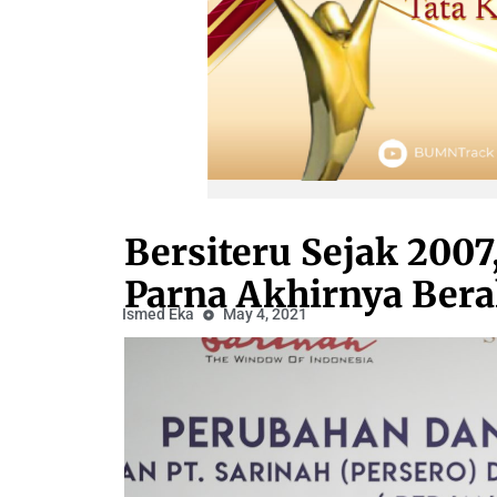
Bersiteru Sejak 200
Parna Akhirnya Ber
Ismed Eka
May 4, 2021