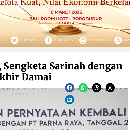
7, Sengketa Sarinah dengan
akhir Damai