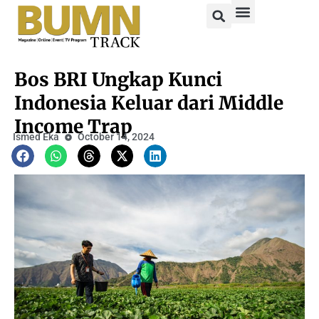
Bos BRI Ungkap Kunci
Indonesia Keluar dari Middle
Income Trap
Ismed Eka
October 14, 2024