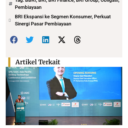
Tag:
BBRI
,
BRI
,
BRI Finance
,
BRI Group
,
Obligasi
,
Pembiayaan
BRI Ekspansi ke Segmen Konsumer, Perkuat
Sinergi Pasar Pembiayaan
Bagikan:
Artikel Terkait