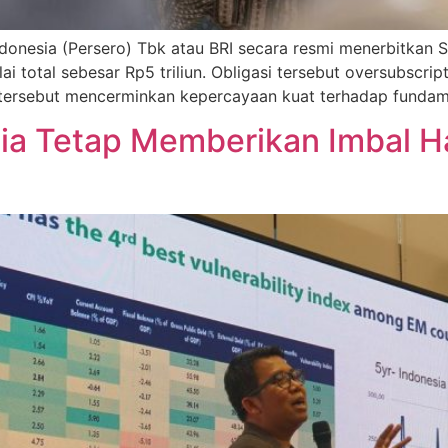
ndonesia (Persero) Tbk atau BRI secara resmi menerbitkan 
i total sebesar Rp5 triliun. Obligasi tersebut oversubscripti
i tersebut mencerminkan kepercayaan kuat terhadap fundam
ia Tetap Memberikan Imbal Has