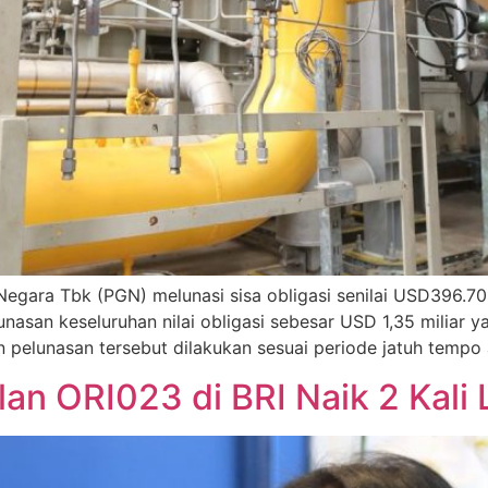
ara Tbk (PGN) melunasi sisa obligasi senilai USD396.709
nasan keseluruhan nilai obligasi sebesar USD 1,35 miliar 
pelunasan tersebut dilakukan sesuai periode jatuh tempo 
lan ORI023 di BRI Naik 2 Kali 