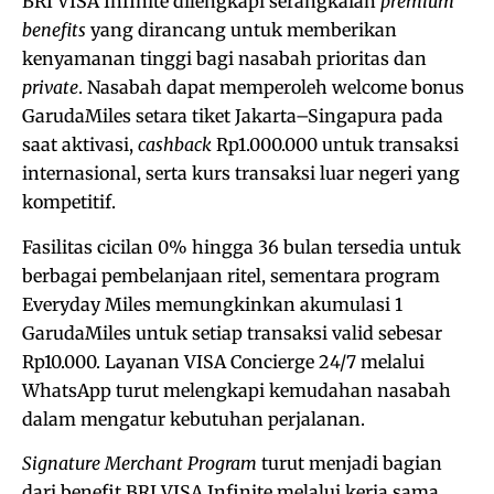
BRI VISA Infinite dilengkapi serangkaian
premium
benefits
yang dirancang untuk memberikan
kenyamanan tinggi bagi nasabah prioritas dan
private
. Nasabah dapat memperoleh welcome bonus
GarudaMiles setara tiket Jakarta–Singapura pada
saat aktivasi,
cashback
Rp1.000.000 untuk transaksi
internasional, serta kurs transaksi luar negeri yang
kompetitif.
Fasilitas cicilan 0% hingga 36 bulan tersedia untuk
berbagai pembelanjaan ritel, sementara program
Everyday Miles memungkinkan akumulasi 1
GarudaMiles untuk setiap transaksi valid sebesar
Rp10.000. Layanan VISA Concierge 24/7 melalui
WhatsApp turut melengkapi kemudahan nasabah
dalam mengatur kebutuhan perjalanan.
Signature Merchant Program
turut menjadi bagian
dari benefit BRI VISA Infinite melalui kerja sama