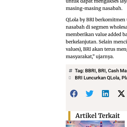
untuk dapat mengakses la
masing-masing nasabah.
QLola by BRI berkomitmen 
nasabah di segmen wholesa
memberikan value added ba
berkelanjutan. Selain menc
values), BRI akan terus men
masyarakat,” ujarnya.
Tag:
BBRI
,
BRI
,
Cash Ma
BRI Luncurkan QLola, Pl
Bagikan:
Artikel Terkait