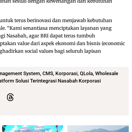
yanan sesuai dengan kewenangan dan kebutuhan
untuk terus berinovasi dan menjawab kebutuhan
le. “Kami senantiasa menciptakan layanan yang
gi Nasabah, agar BRI dapat terus tumbuh
iptakan value dari aspek ekonomi dan bisnis (economic
ghadirkan social values bagi seluruh lapisan
nagement System
,
CMS
,
Korporasi
,
QLola
,
Wholesale
atform Solusi Terintegrasi Nasabah Korporasi