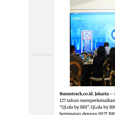
Bumntrack.co.id. Jakarta
– 
127 tahun memperkenalkan p
“QLola by BRI”. QLola by BR
bertepatan dengan HUT BRI