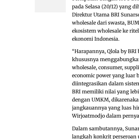
pada Selasa (20/12) yang d
Direktur Utama BRI Sunarso
wholesale dari swasta, BUM
ekosistem wholesale ke ri
ekonomi Indonesia.
“Harapannya, Qlola by BRI 
khususnya menggabungkan ek
wholesale, consumer, suppl
economic power yang luar 
diintegrasikan dalam sist
BRI memiliki nilai yang l
dengan UMKM, dikarenakan
jangkauannya yang luas hin
Wirjoatmodjo dalam pernyat
Dalam sambutannya, Sunar
langkah konkrit perseroan 