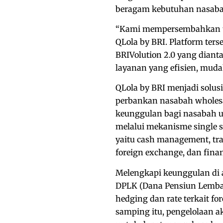
beragam kebutuhan nasabah
“Kami mempersembahkan te
QLola by BRI. Platform ters
BRIVolution 2.0 yang diant
layanan yang efisien, muda
QLola by BRI menjadi solus
perbankan nasabah wholes
keunggulan bagi nasabah u
melalui mekanisme single s
yaitu cash management, tra
foreign exchange, dan fina
Melengkapi keunggulan di a
DPLK (Dana Pensiun Lembaga
hedging dan rate terkait fo
samping itu, pengelolaan 