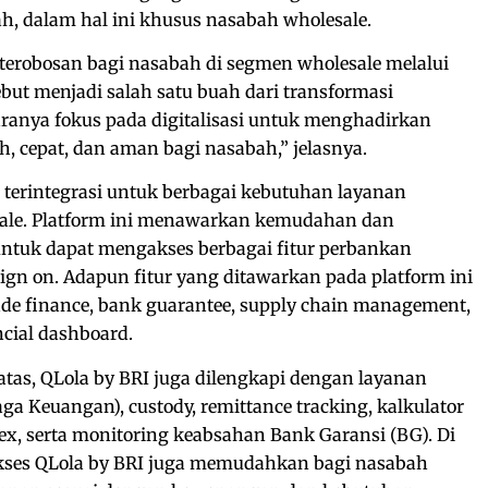
, dalam hal ini khusus nasabah wholesale.
robosan bagi nasabah di segmen wholesale melalui
ebut menjadi salah satu buah dari transformasi
aranya fokus pada digitalisasi untuk menghadirkan
h, cepat, dan aman bagi nasabah,” jelasnya.
i terintegrasi untuk berbagai kebutuhan layanan
ale. Platform ini menawarkan kemudahan dan
ntuk dapat mengakses berbagai fitur perbankan
ign on. Adapun fitur yang ditawarkan pada platform ini
de finance, bank guarantee, supply chain management,
ncial dashboard.
tas, QLola by BRI juga dilengkapi dengan layanan
 Keuangan), custody, remittance tracking, kalkulator
rex, serta monitoring keabsahan Bank Garansi (BG). Di
akses QLola by BRI juga memudahkan bagi nasabah