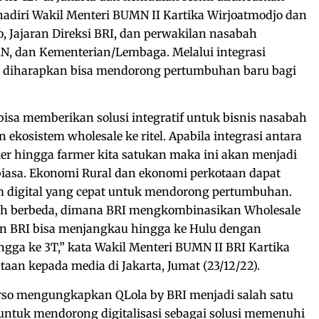
ihadiri Wakil Menteri BUMN II Kartika Wirjoatmodjo dan
, Jajaran Direksi BRI, dan perwakilan nasabah
N, dan Kementerian/Lembaga. Melalui integrasi
tel diharapkan bisa mendorong pertumbuhan baru bagi
bisa memberikan solusi integratif untuk bisnis nasabah
osistem wholesale ke ritel. Apabila integrasi antara
ier hingga farmer kita satukan maka ini akan menjadi
biasa. Ekonomi Rural dan ekonomi perkotaan dapat
em digital yang cepat untuk mendorong pertumbuhan.
ebih berbeda, dimana BRI mengkombinasikan Wholesale
 BRI bisa menjangkau hingga ke Hulu dengan
gga ke 3T,” kata Wakil Menteri BUMN II BRI Kartika
aan kepada media di Jakarta, Jumat (23/12/22).
so mengungkapkan QLola by BRI menjadi salah satu
untuk mendorong digitalisasi sebagai solusi memenuhi