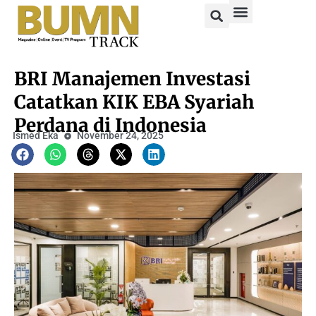
BRI Manajemen Investasi
Catatkan KIK EBA Syariah
Perdana di Indonesia
Ismed Eka
November 24, 2025