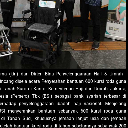
arna (kiri) dan Dirjen Bina Penyelenggaraan Haji & Umrah -
arna (kiri) dan Dirjen Bina Penyelenggaraan Haji & Umrah -
arna (kiri) dan Dirjen Bina Penyelenggaraan Haji & Umrah -
bincang disela acara Penyerahan bantuan 600 kursi roda guna
bincang disela acara Penyerahan bantuan 600 kursi roda guna
bincang disela acara Penyerahan bantuan 600 kursi roda guna
arna (kiri) dan Dirjen Bina Penyelenggaraan Haji & Umrah -
arna (kiri) dan Dirjen Bina Penyelenggaraan Haji & Umrah -
arna (kiri) dan Dirjen Bina Penyelenggaraan Haji & Umrah -
 Tanah Suci, di Kantor Kementerian Haji dan Umrah, Jakarta,
 Tanah Suci, di Kantor Kementerian Haji dan Umrah, Jakarta,
 Tanah Suci, di Kantor Kementerian Haji dan Umrah, Jakarta,
bincang disela acara Penyerahan bantuan 600 kursi roda guna
bincang disela acara Penyerahan bantuan 600 kursi roda guna
bincang disela acara Penyerahan bantuan 600 kursi roda guna
sia (Persero) Tbk (BSI) sebagai bank syariah terbesar di
sia (Persero) Tbk (BSI) sebagai bank syariah terbesar di
sia (Persero) Tbk (BSI) sebagai bank syariah terbesar di
 Tanah Suci, di Kantor Kementerian Haji dan Umrah, Jakarta,
 Tanah Suci, di Kantor Kementerian Haji dan Umrah, Jakarta,
 Tanah Suci, di Kantor Kementerian Haji dan Umrah, Jakarta,
rhadap penyelenggaraan ibadah haji nasional. Menjelang
rhadap penyelenggaraan ibadah haji nasional. Menjelang
rhadap penyelenggaraan ibadah haji nasional. Menjelang
sia (Persero) Tbk (BSI) sebagai bank syariah terbesar di
sia (Persero) Tbk (BSI) sebagai bank syariah terbesar di
sia (Persero) Tbk (BSI) sebagai bank syariah terbesar di
BSI menyerahkan bantuan sebanyak 600 kursi roda guna
BSI menyerahkan bantuan sebanyak 600 kursi roda guna
BSI menyerahkan bantuan sebanyak 600 kursi roda guna
rhadap penyelenggaraan ibadah haji nasional. Menjelang
rhadap penyelenggaraan ibadah haji nasional. Menjelang
rhadap penyelenggaraan ibadah haji nasional. Menjelang
 di Tanah Suci, khususnya jemaah lanjut usia dan jemaah
 di Tanah Suci, khususnya jemaah lanjut usia dan jemaah
 di Tanah Suci, khususnya jemaah lanjut usia dan jemaah
BSI menyerahkan bantuan sebanyak 600 kursi roda guna
BSI menyerahkan bantuan sebanyak 600 kursi roda guna
BSI menyerahkan bantuan sebanyak 600 kursi roda guna
etelah bantuan kursi roda di tahun sebelumnya sebanyak 200
etelah bantuan kursi roda di tahun sebelumnya sebanyak 200
etelah bantuan kursi roda di tahun sebelumnya sebanyak 200
 di Tanah Suci, khususnya jemaah lanjut usia dan jemaah
 di Tanah Suci, khususnya jemaah lanjut usia dan jemaah
 di Tanah Suci, khususnya jemaah lanjut usia dan jemaah
etelah bantuan kursi roda di tahun sebelumnya sebanyak 200
etelah bantuan kursi roda di tahun sebelumnya sebanyak 200
etelah bantuan kursi roda di tahun sebelumnya sebanyak 200