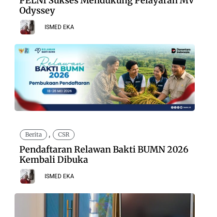
PELNI Sukses Mendukung Pelayaran MV
Odyssey
ISMED EKA
,
Berita
CSR
Pendaftaran Relawan Bakti BUMN 2026
Kembali Dibuka
ISMED EKA