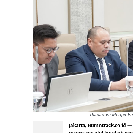
Danantara Merger E
Jakarta, Bumntrack.co.id
— 
negara melalui langkah st