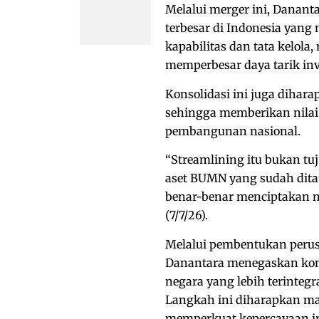
Melalui merger ini, Danan
terbesar di Indonesia yan
kapabilitas dan tata kelola
memperbesar daya tarik inv
Konsolidasi ini juga diha
sehingga memberikan nilai
pembangunan nasional.
“Streamlining itu bukan tu
aset BUMN yang sudah ditata
benar-benar menciptakan nil
(7/7/26).
Melalui pembentukan perus
Danantara menegaskan kom
negara yang lebih terintegra
Langkah ini diharapkan m
memperkuat kepercayaan inv