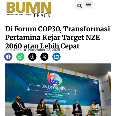
Di Forum COP30, Transformasi
Pertamina Kejar Target NZE
2060 atau Lebih Cepat
Ismed Eka
November 12, 2025