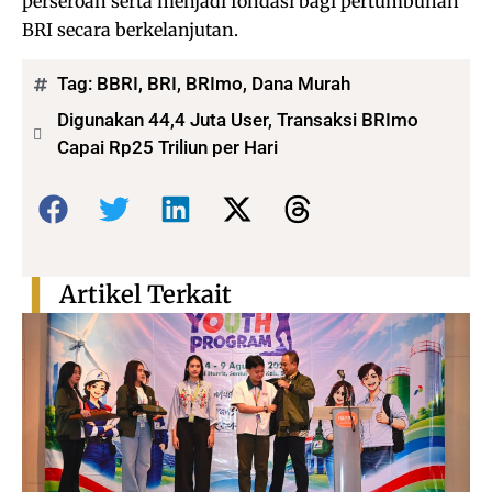
perseroan serta menjadi fondasi bagi pertumbuhan
BRI secara berkelanjutan.
Tag:
BBRI
,
BRI
,
BRImo
,
Dana Murah
Digunakan 44,4 Juta User, Transaksi BRImo
Capai Rp25 Triliun per Hari
Bagikan:
Artikel Terkait