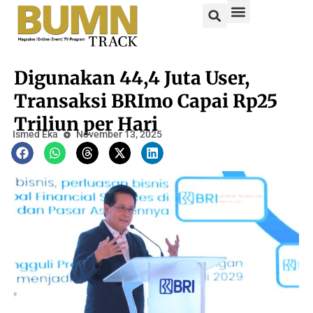
Digunakan 44,4 Juta User,
Transaksi BRImo Capai Rp25
Triliun per Hari
Ismed Eka
November 13, 2025