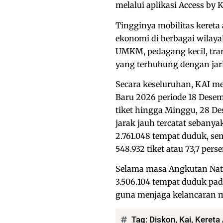
melalui aplikasi Access by K
Tingginya mobilitas kereta
ekonomi di berbagai wila
UMKM, pedagang kecil, trans
yang terhubung dengan jar
Secara keseluruhan, KAI me
Baru 2026 periode 18 Desem
tiket hingga Minggu, 28 De
jarak jauh tercatat sebanyak
2.761.048 tempat duduk, sem
548.932 tiket atau 73,7 pers
Selama masa Angkutan Nata
3.506.104 tempat duduk pada
guna menjaga kelancaran mo
Tag:
Diskon
,
Kai
,
Kereta 