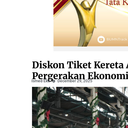
Diskon Tiket Kereta 
Pergerakan Ekonom
Ismed Eka
December 29, 2025