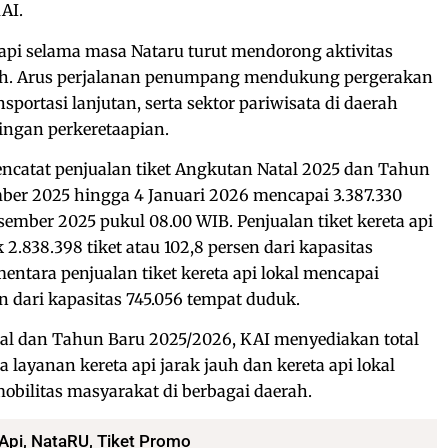
AI.
 api selama masa Nataru turut mendorong aktivitas
yah. Arus perjalanan penumpang mendukung pergerakan
portasi lanjutan, serta sektor pariwisata di daerah
ingan perkeretaapian.
ncatat penjualan tiket Angkutan Natal 2025 dan Tahun
ber 2025 hingga 4 Januari 2026 mencapai 3.387.330
sember 2025 pukul 08.00 WIB. Penjualan tiket kereta api
 2.838.398 tiket atau 102,8 persen dari kapasitas
entara penjualan tiket kereta api lokal mencapai
en dari kapasitas 745.056 tempat duduk.
l dan Tahun Baru 2025/2026, KAI menyediakan total
 layanan kereta api jarak jauh dan kereta api lokal
bilitas masyarakat di berbagai daerah.
Api
,
NataRU
,
Tiket Promo