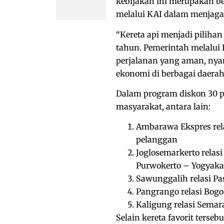
kebijakan ini merupakan 
melalui KAI dalam menjaga 
“Kereta api menjadi piliha
tahun. Pemerintah melalui
perjalanan yang aman, nya
ekonomi di berbagai daerah,”
Dalam program diskon 30 pe
masyarakat, antara lain:
Ambarawa Ekspres rela
pelanggan
Joglosemarkerto relas
Purwokerto – Yogyakar
Sawunggalih relasi Pa
Pangrango relasi Bogo
Kaligung relasi Semar
Selain kereta favorit terseb