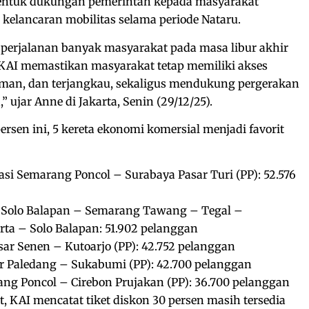
bentuk dukungan pemerintah kepada masyarakat
kelancaran mobilitas selama periode Nataru.
n perjalanan banyak masyarakat pada masa libur akhir
 KAI memastikan masyarakat tetap memiliki akses
man, dan terjangkau, sekaligus mendukung pergerakan
 ujar Anne di Jakarta, Senin (29/12/25).
rsen ini, 5 kereta ekonomi komersial menjadi favorit
si Semarang Poncol – Surabaya Pasar Turi (PP): 52.576
i Solo Balapan – Semarang Tawang – Tegal –
ta – Solo Balapan: 51.902 pelanggan
sar Senen – Kutoarjo (PP): 42.752 pelanggan
r Paledang – Sukabumi (PP): 42.700 pelanggan
ang Poncol – Cirebon Prujakan (PP): 36.700 pelanggan
ut, KAI mencatat tiket diskon 30 persen masih tersedia