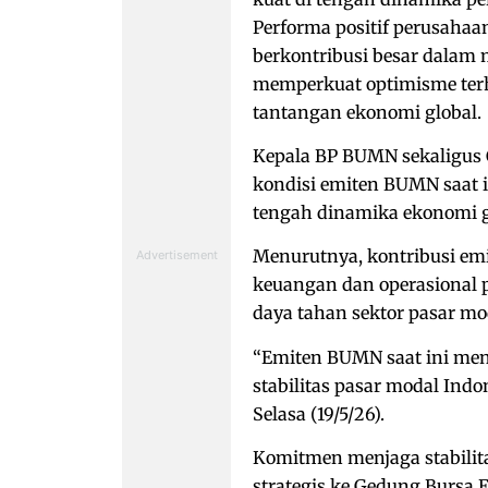
Performa positif perusahaan
berkontribusi besar dalam m
memperkuat optimisme terh
tantangan ekonomi global.
Kepala BP BUMN sekaligus
kondisi emiten BUMN saat i
tengah dinamika ekonomi 
Menurutnya, kontribusi emi
keuangan dan operasional 
daya tahan sektor pasar mo
“Emiten BUMN saat ini men
stabilitas pasar modal Indo
Selasa (19/5/26).
Komitmen menjaga stabilita
strategis ke Gedung Bursa E