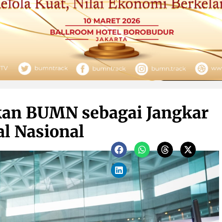
kan BUMN sebagai Jangkar
al Nasional