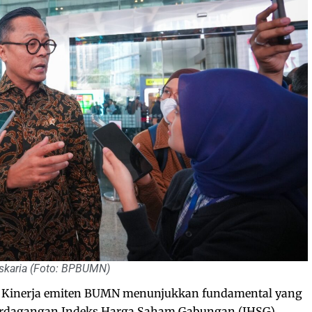
skaria (Foto: BPBUMN)
Kinerja emiten BUMN menunjukkan fundamental yang
perdagangan Indeks Harga Saham Gabungan (IHSG).