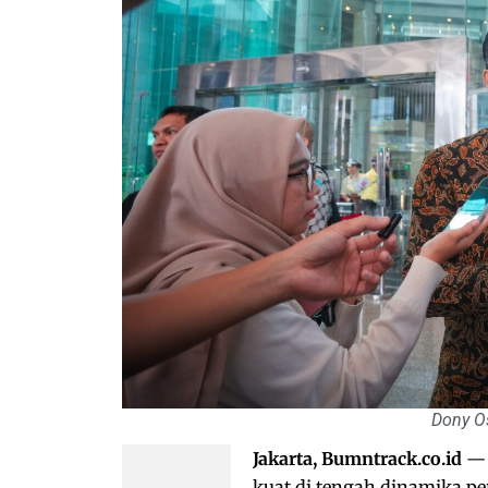
Dony O
Jakarta, Bumntrack.co.id
— 
kuat di tengah dinamika 