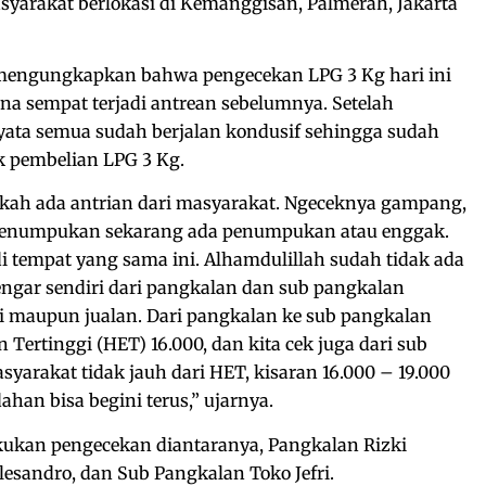
yarakat berlokasi di Kemanggisan, Palmerah, Jakarta
 mengungkapkan bahwa pengecekan LPG 3 Kg hari ini
na sempat terjadi antrean sebelumnya. Setelah
yata semua sudah berjalan kondusif sehingga sudah
uk pembelian LPG 3 Kg.
kah ada antrian dari masyarakat. Ngeceknya gampang,
penumpukan sekarang ada penumpukan atau enggak.
di tempat yang sama ini. Alhamdulillah sudah tidak ada
ngar sendiri dari pangkalan dan sub pangkalan
ai maupun jualan. Dari pangkalan ke sub pangkalan
 Tertinggi (HET) 16.000, dan kita cek juga dari sub
yarakat tidak jauh dari HET, kisaran 16.000 – 19.000
an bisa begini terus,” ujarnya.
akukan pengecekan diantaranya, Pangkalan Rizki
lesandro, dan Sub Pangkalan Toko Jefri.