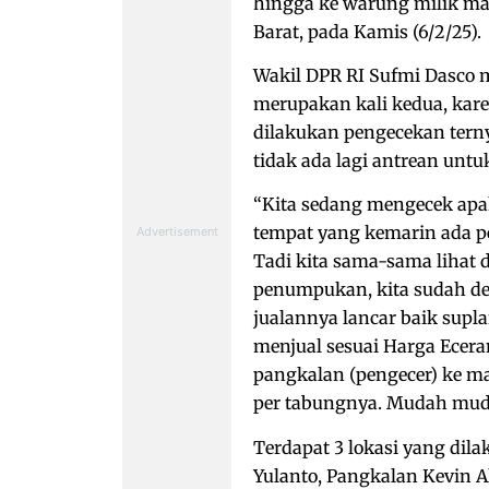
hingga ke warung milik mas
Barat, pada Kamis (6/2/25).
Wakil DPR RI Sufmi Dasco
merupakan kali kedua, kare
dilakukan pengecekan tern
tidak ada lagi antrean unt
“Kita sedang mengecek apa
tempat yang kemarin ada 
Tadi kita sama-sama lihat 
penumpukan, kita sudah de
jualannya lancar baik supl
menjual sesuai Harga Eceran
pangkalan (pengecer) ke mas
per tabungnya. Mudah mudah
Terdapat 3 lokasi yang dil
Yulanto, Pangkalan Kevin A