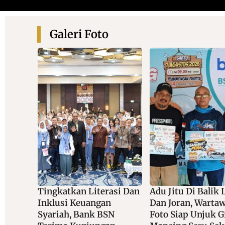
Galeri Foto
asi Dan
Adu Jitu Di Balik Lensa
Bersama Dananta
Dan Joran, Wartawan
Dukung Akad Mas
N
Foto Siap Unjuk Gigi Di
KPR Rumah Subsi