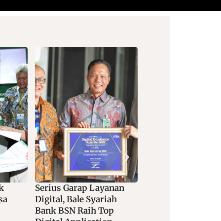
anan
Dorong Digitalisasi
Kolaborasi Bank 
ah
Industri Fesyen, BTN
Dengan Lazismu
p
Hadir Di Panggung IFW
Perkuat Transfor