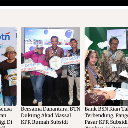
ra, BTN
Bank BSN Kian Tak
Serius Garap Lay
sal
Terbendung, Pangsa
Digital, Bale Syari
di
Pasar KPR Subsidi
Bank BSN Raih To