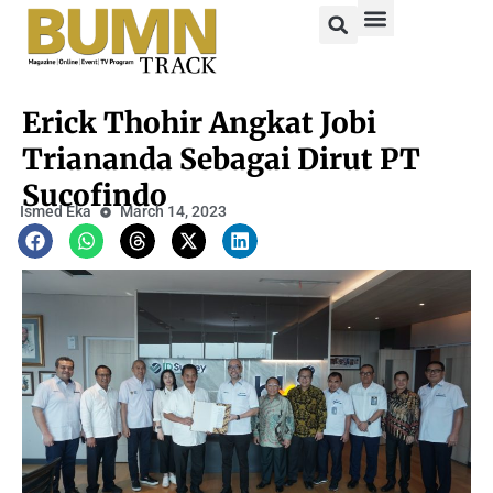
Erick Thohir Angkat Jobi
Triananda Sebagai Dirut PT
Sucofindo
Ismed Eka
March 14, 2023