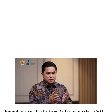
Bumntrack.co.id, Jakarta –
Daftar hitam (
blacklist
)