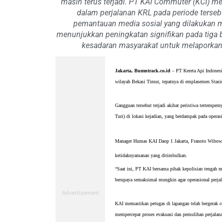
masih terus terjadi. PT KAI Commuter (KCI) me
dalam perjalanan KRL pada periode terseb
pemantauan media sosial yang dilakukan ma
menunjukkan peningkatan signifikan pada tiga 
kesadaran masyarakat untuk melaporka
Jakarta, Bumntrack.co.id
 – PT Kereta Api Indonesi
wilayah Bekasi Timur, tepatnya di emplasemen Sta
Gangguan tersebut terjadi akibat peristiwa terte
Turi) di lokasi kejadian, yang berdampak pada operasio
Manager Humas KAI Daop 1 Jakarta, Franoto Wibow
ketidaknyamanan yang ditimbulkan.
“Saat ini, PT KAI bersama pihak kepolisian tengah me
berupaya semaksimal mungkin agar operasional perjala
KAI memastikan petugas di lapangan telah bergerak c
mempercepat proses evakuasi dan pemulihan perjalanan