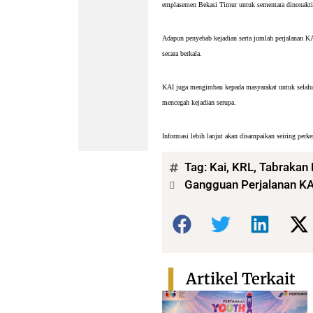
emplasemen Bekasi Timur untuk sementara dinonakti
Adapun penyebab kejadian serta jumlah perjalanan KA 
secara berkala.
KAI juga mengimbau kepada masyarakat untuk selalu be
mencegah kejadian serupa.
Informasi lebih lanjut akan disampaikan seiring per
Tag:
Kai
,
KRL
,
Tabrakan
Gangguan Perjalanan KA 
Bagikan:
Artikel Terkait