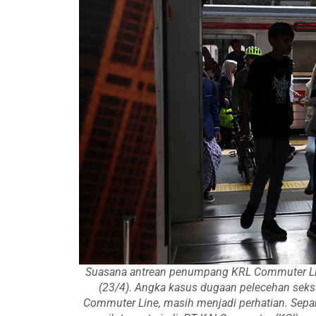
Suasana antrean penumpang KRL Commuter Line
(23/4). Angka kasus dugaan pelecehan seksua
Commuter Line, masih menjadi perhatian. Sepan