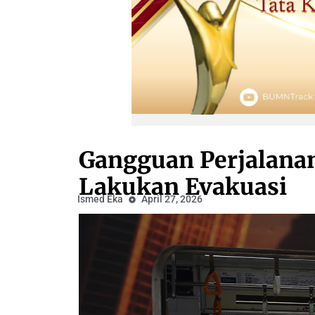
Gangguan Perjalanan
Lakukan Evakuasi
Ismed Eka
April 27, 2026