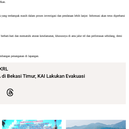
fkan.
yang terdampak masih dalam proses investigasi dan pendataan lebih lanjut. Informasi akan terus diperbarui 
rhati-hati dan mematuhi aturan keselamatan, khususnya di area jalur rel dan perlintasan sebidang, demi 
kembangan penanganan di lapangan.
 KRL
di Bekasi Timur, KAI Lakukan Evakuasi