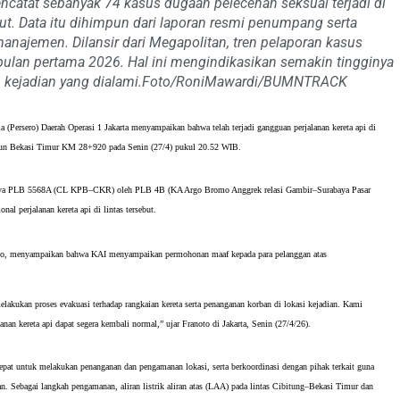
ncatat sebanyak 74 kasus dugaan pelecehan seksual terjadi di
ut. Data itu dihimpun dari laporan resmi penumpang serta
najemen. Dilansir dari Megapolitan, tren pelaporan kasus
bulan pertama 2026. Hal ini mengindikasikan semakin tingginya
n kejadian yang dialami.Foto/RoniMawardi/BUMNTRACK
a (Persero) Daerah Operasi 1 Jakarta menyampaikan bahwa telah terjadi gangguan perjalanan kereta api di 
siun Bekasi Timur KM 28+920 pada Senin (27/4) pukul 20.52 WIB.
mpernya PLB 5568A (CL KPB–CKR) oleh PLB 4B (KA Argo Bromo Anggrek relasi Gambir–Surabaya Pasar 
nal perjalanan kereta api di lintas tersebut.
o, menyampaikan bahwa KAI menyampaikan permohonan maaf kepada para pelanggan atas 
lakukan proses evakuasi terhadap rangkaian kereta serta penanganan korban di lokasi kejadian. Kami 
nan kereta api dapat segera kembali normal,” ujar Franoto di Jakarta, Senin (27/4/26).
epat untuk melakukan penanganan dan pengamanan lokasi, serta berkoordinasi dengan pihak terkait guna 
. Sebagai langkah pengamanan, aliran listrik aliran atas (LAA) pada lintas Cibitung–Bekasi Timur dan 