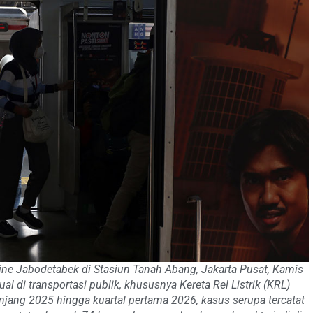
 Jabodetabek di Stasiun Tanah Abang, Jakarta Pusat, Kamis
l di transportasi publik, khususnya Kereta Rel Listrik (KRL)
jang 2025 hingga kuartal pertama 2026, kasus serupa tercatat