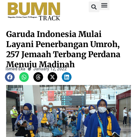
Garuda Indonesia Mulai
Layani Penerbangan Umroh,
257 Jemaah Terbang Perdana
Menuju Madinah
Ismed Eka
January 12, 2022