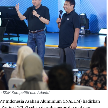
 SDM Kompetitif dan Adaptif
PT Indonesia Asahan Aluminium (INALUM) hadirkan
Festival (ICLF) sebagai usaha perusahaan dalam