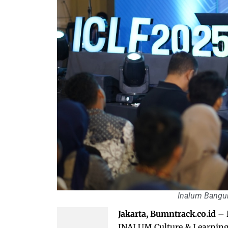
Inalum Bangun
Jakarta, Bumntrack.co.id
– 
INALUM Culture & Learning 