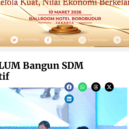
NALUM Bangun SDM
if