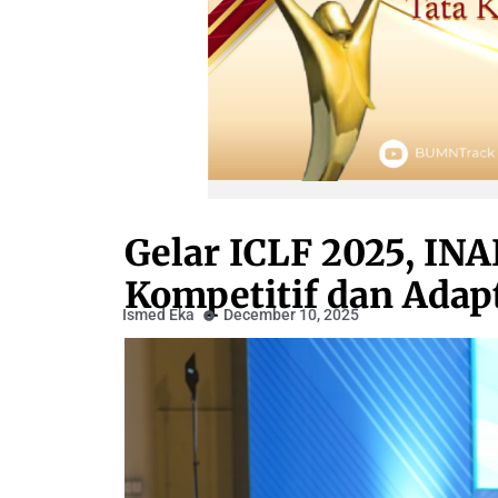
Gelar ICLF 2025, I
Kompetitif dan Adapt
Ismed Eka
December 10, 2025