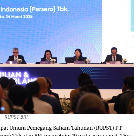
RUPST BRI
apat Umum Pemegang Saham Tahunan (RUPST) PT
ero) Tbk atau BRI menyetujui 10 mata acara rapat. Tiga