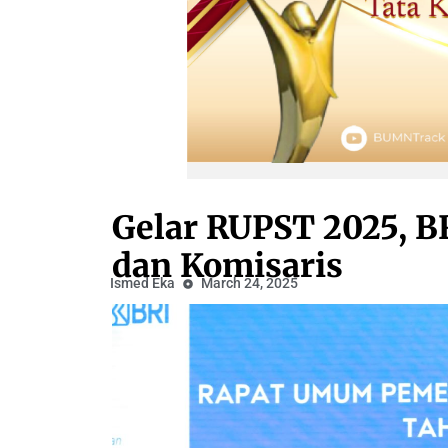
Gelar RUPST 2025, B
dan Komisaris
Ismed Eka
March 24, 2025