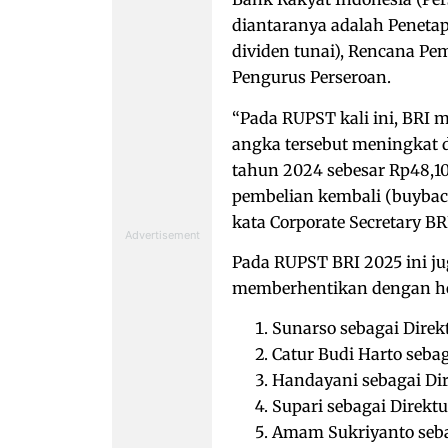
diantaranya adalah Peneta
dividen tunai), Rencana P
Pengurus Perseroan.
“Pada RUPST kali ini, BRI 
angka tersebut meningkat 
tahun 2024 sebesar Rp48,10
pembelian kembali (buyback
kata Corporate Secretary BR
Pada RUPST BRI 2025 ini j
memberhentikan dengan horm
Sunarso sebagai Dire
Catur Budi Harto seba
Handayani sebagai Di
Supari sebagai Direktu
Amam Sukriyanto seba