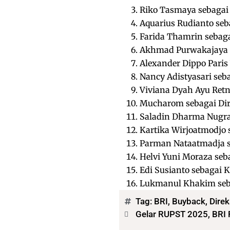
Riko Tasmaya sebagai 
Aquarius Rudianto seb
Farida Thamrin sebaga
Akhmad Purwakajaya s
Alexander Dippo Paris
Nancy Adistyasari seb
Viviana Dyah Ayu Retn
Mucharom sebagai Dir
Saladin Dharma Nugrah
Kartika Wirjoatmodjo
Parman Nataatmadja s
Helvi Yuni Moraza seb
Edi Susianto sebagai 
Lukmanul Khakim seb
Tag:
BRI
,
Buyback
,
Direk
Gelar RUPST 2025, BRI 