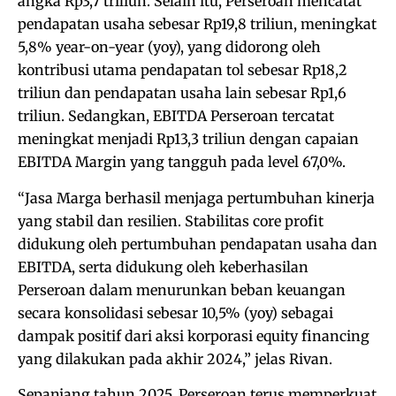
angka Rp3,7 triliun. Selain itu, Perseroan mencatat
pendapatan usaha sebesar Rp19,8 triliun, meningkat
5,8% year-on-year (yoy), yang didorong oleh
kontribusi utama pendapatan tol sebesar Rp18,2
triliun dan pendapatan usaha lain sebesar Rp1,6
triliun. Sedangkan, EBITDA Perseroan tercatat
meningkat menjadi Rp13,3 triliun dengan capaian
EBITDA Margin yang tangguh pada level 67,0%.
“Jasa Marga berhasil menjaga pertumbuhan kinerja
yang stabil dan resilien. Stabilitas core profit
didukung oleh pertumbuhan pendapatan usaha dan
EBITDA, serta didukung oleh keberhasilan
Perseroan dalam menurunkan beban keuangan
secara konsolidasi sebesar 10,5% (yoy) sebagai
dampak positif dari aksi korporasi equity financing
yang dilakukan pada akhir 2024,” jelas Rivan.
Sepanjang tahun 2025, Perseroan terus memperkuat