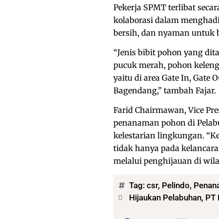
Pekerja SPMT terlibat seca
kolaborasi dalam menghadi
bersih, dan nyaman untuk b
“Jenis bibit pohon yang dit
pucuk merah, pohon kelengk
yaitu di area Gate In, Gate
Bagendang,” tambah Fajar.
Farid Chairmawan, Vice P
penanaman pohon di Pelab
kelestarian lingkungan. “
tidak hanya pada kelancara
melalui penghijauan di wila
Tag:
csr
,
Pelindo
,
Penan
Hijaukan Pelabuhan, PT
Bagikan: