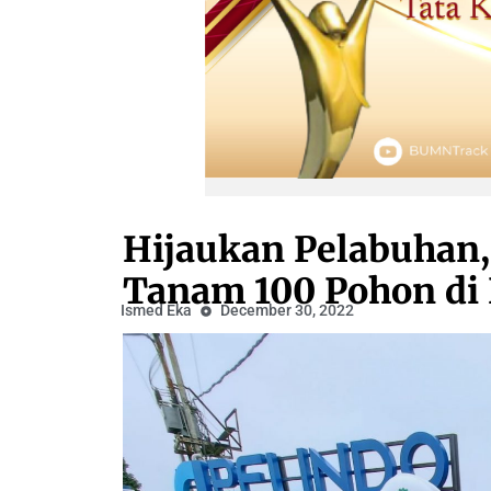
Hijaukan Pelabuhan,
Tanam 100 Pohon di
Ismed Eka
December 30, 2022