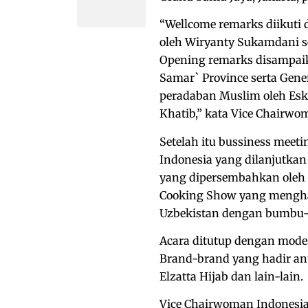
“Wellcome remarks diikuti
oleh Wiryanty Sukamdani se
Opening remarks disampaik
Samar` Province serta Gen
peradaban Muslim oleh Esk
Khatib,” kata Vice Chairwom
Setelah itu bussiness meet
Indonesia yang dilanjutka
yang dipersembahkan oleh 
Cooking Show yang mengha
Uzbekistan dengan bumbu-
Acara ditutup dengan modes
Brand-brand yang hadir anta
Elzatta Hijab dan lain-lain.
Vice Chairwoman Indonesia H