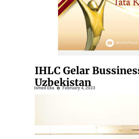
IHLC Gelar Bussines
Uzbekistan
Ismed Eka
February 4, 2023