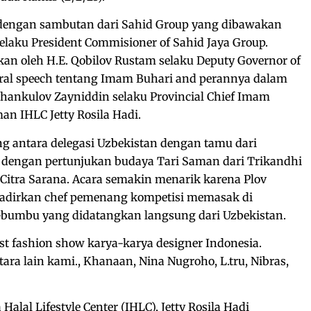
 dengan sambutan dari Sahid Group yang dibawakan
laku President Commisioner of Sahid Jaya Group.
an oleh H.E. Qobilov Rustam selaku Deputy Governor of
eral speech tentang Imam Buhari and perannya dalam
hankulov Zayniddin selaku Provincial Chief Imam
an IHLC Jetty Rosila Hadi.
ing antara delegasi Uzbekistan dengan tamu dari
n dengan pertunjukan budaya Tari Saman dari Trikandhi
Citra Sarana. Acara semakin menarik karena Plov
dirkan chef pemenang kompetisi memasak di
bumbu yang didatangkan langsung dari Uzbekistan.
t fashion show karya-karya designer Indonesia.
ra lain kami., Khanaan, Nina Nugroho, L.tru, Nibras,
alal Lifestyle Center (IHLC), Jetty Rosila Hadi