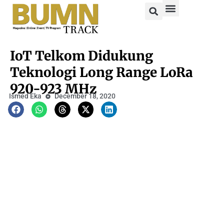
IoT Telkom Didukung
Teknologi Long Range LoRa
920-923 MHz
Ismed Eka
December 18, 2020