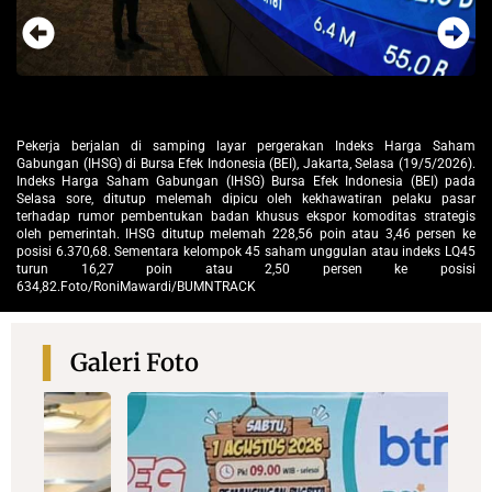
ham
Pe
6).
Pekerja berjalan di samping layar pergerakan Indeks Harga Saham
Ga
ada
Gabungan (IHSG) di Bursa Efek Indonesia (BEI), Jakarta, Selasa (19/5/2026).
In
sar
Indeks Harga Saham Gabungan (IHSG) Bursa Efek Indonesia (BEI) pada
Se
gis
Selasa sore, ditutup melemah dipicu oleh kekhawatiran pelaku pasar
te
 ke
terhadap rumor pembentukan badan khusus ekspor komoditas strategis
ol
Q45
oleh pemerintah. IHSG ditutup melemah 228,56 poin atau 3,46 persen ke
po
si
posisi 6.370,68. Sementara kelompok 45 saham unggulan atau indeks LQ45
t
turun 16,27 poin atau 2,50 persen ke posisi
63
634,82.Foto/RoniMawardi/BUMNTRACK
Galeri Foto