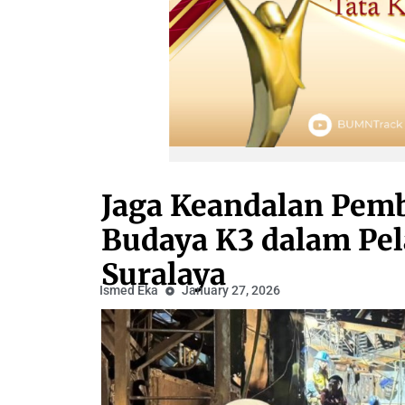
Jaga Keandalan Pemb
Budaya K3 dalam Pe
Suralaya
Ismed Eka
January 27, 2026