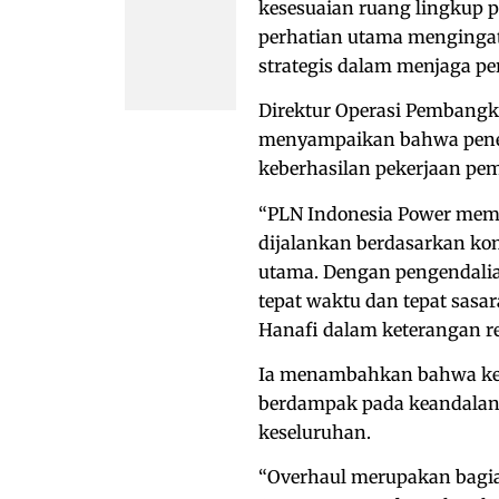
kesesuaian ruang lingkup p
perhatian utama mengingat
strategis dalam menjaga p
Direktur Operasi Pembangki
menyampaikan bahwa pener
keberhasilan pekerjaan pe
“PLN Indonesia Power mema
dijalankan berdasarkan kom
utama. Dengan pengendalian
tepat waktu dan tepat sasar
Hanafi dalam keterangan res
Ia menambahkan bahwa keb
berdampak pada keandalan un
keseluruhan.
“Overhaul merupakan bagia