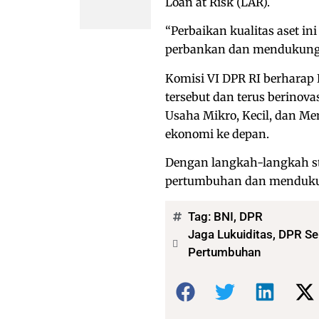
Loan at Risk (LAR).
“Perbaikan kualitas aset i
perbankan dan mendukung 
Komisi VI DPR RI berharap 
tersebut dan terus berinov
Usaha Mikro, Kecil, dan 
ekonomi ke depan.
Dengan langkah-langkah str
pertumbuhan dan menduku
Tag:
BNI
,
DPR
Jaga Lukuiditas, DPR Se
Pertumbuhan
Bagikan: