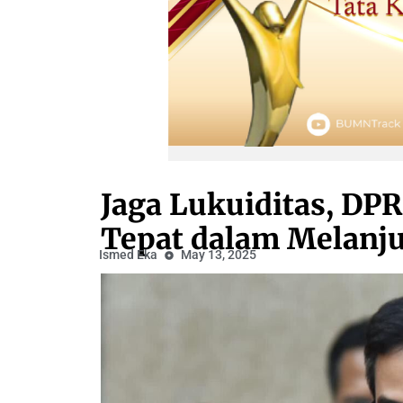
Jaga Lukuiditas, DPR
Tepat dalam Melanj
Ismed Eka
May 13, 2025