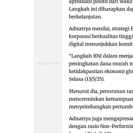
apreasiasi positif dari Waki
Langkah ini diharapkan d
berkelanjutan.
Adisatrya menilai, strategi
korporasi berkualitas ting
digital menunjukkan komit
“Langkah BNI dalam menjaga 
peningkatan dana murah me
ketidakpastian ekonomi glob
Selasa (13/5/25).
Menurut dia, penurunan rasi
mencerminkan kemampuan B
menyeimbangkan pertumbuh
Adisatrya juga mengapresia
dengan rasio Non-Performin