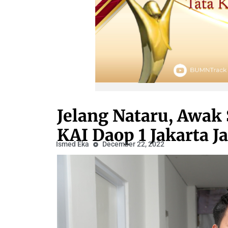
Jelang Nataru, Awak
KAI Daop 1 Jakarta J
Ismed Eka
December 22, 2022