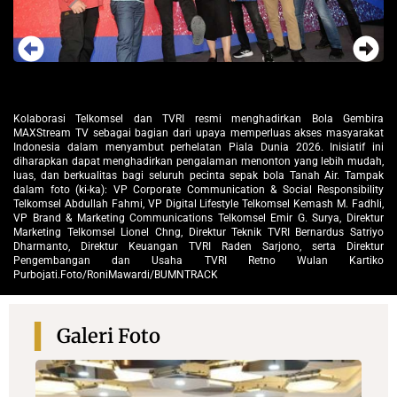
Ko
MA
Kolaborasi Telkomsel dan TVRI resmi menghadirkan Bola Gembira
ira
In
MAXStream TV sebagai bagian dari upaya memperluas akses masyarakat
kat
di
Indonesia dalam menyambut perhelatan Piala Dunia 2026. Inisiatif ini
ini
lu
diharapkan dapat menghadirkan pengalaman menonton yang lebih mudah,
ah,
da
luas, dan berkualitas bagi seluruh pecinta sepak bola Tanah Air. Tampak
pak
Te
dalam foto (ki-ka): VP Corporate Communication & Social Responsibility
ity
VP
Telkomsel Abdullah Fahmi, VP Digital Lifestyle Telkomsel Kemash M. Fadhli,
li,
Ma
VP Brand & Marketing Communications Telkomsel Emir G. Surya, Direktur
tur
Dh
Marketing Telkomsel Lionel Chng, Direktur Teknik TVRI Bernardus Satriyo
iyo
P
Dharmanto, Direktur Keuangan TVRI Raden Sarjono, serta Direktur
tur
Pu
Pengembangan dan Usaha TVRI Retno Wulan Kartiko
ko
Purbojati.Foto/RoniMawardi/BUMNTRACK
Galeri Foto