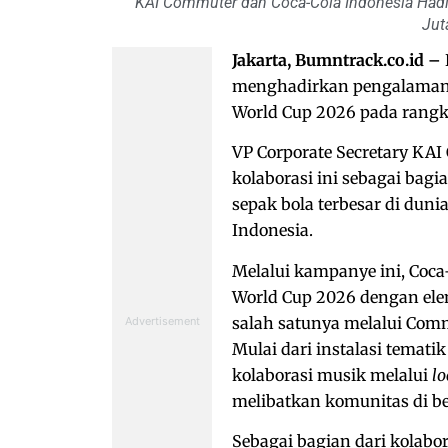
KAI Commuter dan Coca-Cola Indonesia Hadi
Jut
Jakarta, Bumntrack.co.id –
menghadirkan pengalaman u
World Cup 2026 pada rangk
VP Corporate Secretary K
kolaborasi ini sebagai ba
sepak bola terbesar di dun
Indonesia.
Melalui kampanye ini, Coc
World Cup 2026 dengan ele
salah satunya melalui Comm
Mulai dari instalasi temati
kolaborasi musik melalui
lo
melibatkan komunitas di be
Sebagai bagian dari kolabo