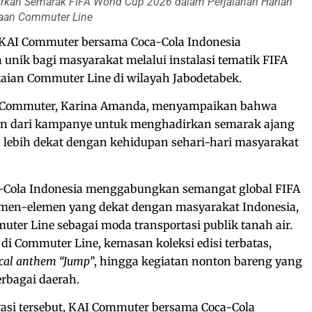
rkan Semarak FIFA World Cup 2026 dalam Perjalanan Harian
aan Commuter Line
KAI Commuter bersama Coca-Cola Indonesia
nik bagi masyarakat melalui instalasi tematik FIFA
aian Commuter Line di wilayah Jabodetabek.
AI Commuter, Karina Amanda, menyampaikan bahwa
gian dari kampanye untuk menghadirkan semarak ajang
ia lebih dekat dengan kehidupan sehari-hari masyarakat
a-Cola Indonesia menggabungkan semangat global FIFA
men-elemen yang dekat dengan masyarakat Indonesia,
uter Line sebagai moda transportasi publik tanah air.
k di Commuter Line, kemasan koleksi edisi terbatas,
cal anthem “Jump”
, hingga kegiatan nonton bareng yang
rbagai daerah.
rasi tersebut, KAI Commuter bersama Coca-Cola