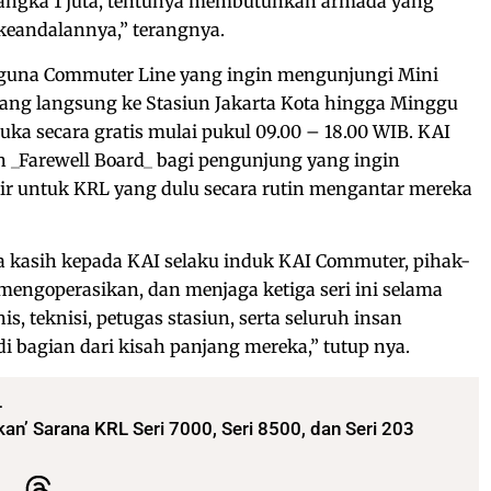
angka 1 juta, tentunya membutuhkan armada yang
keandalannya,” terangnya.
gguna Commuter Line yang ingin mengunjungi Mini
tang langsung ke Stasiun Jakarta Kota hingga Minggu
uka secara gratis mulai pukul 09.00 – 18.00 WIB. KAI
_Farewell Board_ bagi pengunjung yang ingin
r untuk KRL yang dulu secara rutin mengantar mereka
kasih kepada KAI selaku induk KAI Commuter, pihak-
mengoperasikan, dan menjaga ketiga seri ini selama
s, teknisi, petugas stasiun, serta seluruh insan
i bagian dari kisah panjang mereka,” tutup nya.
L
n’ Sarana KRL Seri 7000, Seri 8500, dan Seri 203