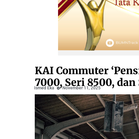
KAI Commuter ‘Pensi
7000, Seri 8500, dan 
Ismed Eka
November 11, 2025