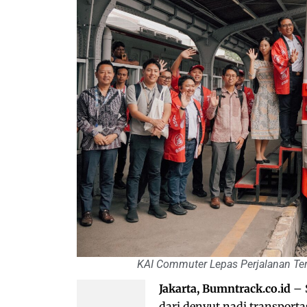
KAI Commuter Lepas Perjalanan Tera
Jakarta, Bumntrack.co.id
– 
dari denyut nadi transport