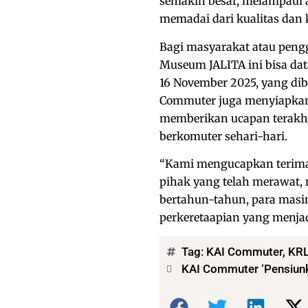
semakin besar, melampaui 
memadai dari kualitas dan 
Bagi masyarakat atau pen
Museum JALITA ini bisa da
16 November 2025, yang dib
Commuter juga menyiapkan 
memberikan ucapan terakhi
berkomuter sehari-hari.
“Kami mengucapkan terima 
pihak yang telah merawat, 
bertahun-tahun, para masini
perkeretaapian yang menjad
Tag:
KAI Commuter
,
KR
KAI Commuter ‘Pensiunka
Bagikan: