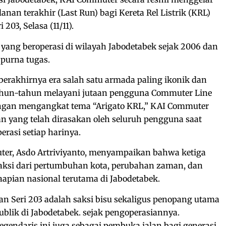
anan terakhir (Last Run) bagi Kereta Rel Listrik (KRL)
 203, Selasa (11/11).
 yang beroperasi di wilayah Jabodetabek sejak 2006 dan
purna tugas.
erakhirnya era salah satu armada paling ikonik dan
ahun-tahun melayani jutaan pengguna Commuter Line
engan mengangkat tema “Arigato KRL,” KAI Commuter
 yang telah dirasakan oleh seluruh pengguna saat
erasi setiap harinya.
er, Asdo Artriviyanto, menyampaikan bahwa ketiga
 saksi dari pertumbuhan kota, perubahan zaman, dan
aapian nasional terutama di Jabodetabek.
dan Seri 203 adalah saksi bisu sekaligus penopang utama
ublik di Jabodetabek. sejak pengoperasiannya.
egendaris ini juga sebagai pembuka jalan bagi generasi