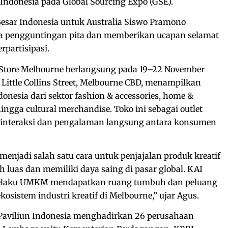
 Indonesia pada Global Sourcing Expo (GSE).
esar Indonesia untuk Australia Siswo Pramono
a pengguntingan pita dan memberikan ucapan selamat
partisipasi.
 Store Melbourne berlangsung pada 19–22 November
 Little Collins Street, Melbourne CBD, menampilkan
nesia dari sektor fashion & accessories, home &
 hingga cultural merchandise. Toko ini sebagai outlet
ng interaksi dan pengalaman langsung antara konsumen
i menjadi salah satu cara untuk penjajalan produk kreatif
ih luas dan memiliki daya saing di pasar global. KAI
pelaku UMKM mendapatkan ruang tumbuh dan peluang
ekosistem industri kreatif di Melbourne,” ujar Agus.
Paviliun Indonesia menghadirkan 26 perusahaan