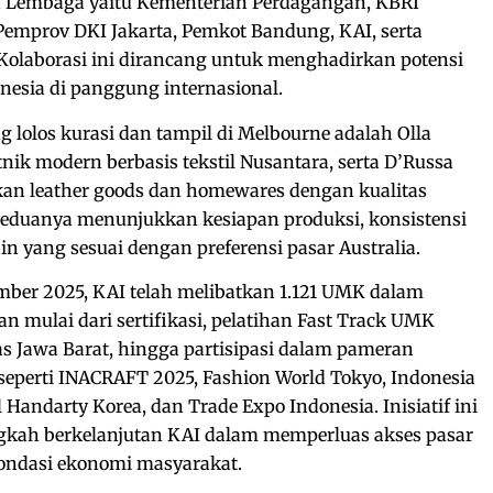
uh Lembaga yaitu Kementerian Perdagangan, KBRI
Pemprov DKI Jakarta, Pemkot Bandung, KAI, serta
Kolaborasi ini dirancang untuk menghadirkan potensi
donesia di panggung internasional.
lolos kurasi dan tampil di Melbourne adalah Olla
nik modern berbasis tekstil Nusantara, serta D’Russa
an leather goods dan homewares dengan kualitas
Keduanya menunjukkan kesiapan produksi, konsistensi
ain yang sesuai dengan preferensi pasar Australia.
mber 2025, KAI telah melibatkan 1.121 UMK dalam
mulai dari sertifikasi, pelatihan Fast Track UMK
s Jawa Barat, hingga partisipasi dalam pameran
 seperti INACRAFT 2025, Fashion World Tokyo, Indonesia
 Handarty Korea, dan Trade Expo Indonesia. Inisiatif ini
gkah berkelanjutan KAI dalam memperluas akses pasar
ndasi ekonomi masyarakat.