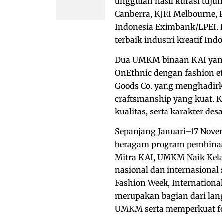
unggulan hasil kurasi tuj
Canberra, KJRI Melbourne, 
Indonesia Eximbank/LPEI. 
terbaik industri kreatif In
Dua UMKM binaan KAI yang 
OnEthnic dengan fashion et
Goods Co. yang menghadirk
craftsmanship yang kuat. 
kualitas, serta karakter des
Sepanjang Januari–17 Nove
beragam program pembinaan 
Mitra KAI, UMKM Naik Kela
nasional dan internasional
Fashion Week, International
merupakan bagian dari lan
UMKM serta memperkuat fo