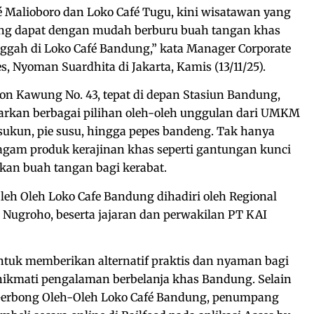
fé Malioboro dan Loko Café Tugu, kini wisatawan yang
ng dapat dengan mudah berburu buah tangan khas
gah di Loko Café Bandung,” kata Manager Corporate
, Nyoman Suardhita di Jakarta, Kamis (13/11/25).
Kebon Kawung No. 43, tepat di depan Stasiun Bandung,
rkan berbagai pilihan oleh-oleh unggulan dari UMKM
ik sukun, pie susu, hingga pepes bandeng. Tak hanya
agam produk kerajinan khas seperti gantungan kunci
kan buah tangan bagi kerabat.
eh Oleh Loko Cafe Bandung dihadiri oleh Regional
Nugroho, beserta jajaran dan perwakilan PT KAI
ntuk memberikan alternatif praktis dan nyaman bagi
ikmati pengalaman berbelanja khas Bandung. Selain
 Gerbong Oleh-Oleh Loko Café Bandung, penumpang