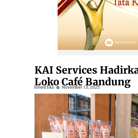
KAI Services Hadirk
Loko Café Bandung
Ismed Eka
November 13, 2025