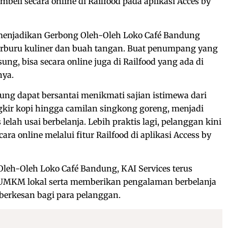
eli secara online di Railfood pada aplikasi Acces by
 menjadikan Gerbong Oleh-Oleh Loko Café Bandung
erburu kuliner dan buah tangan. Buat penumpang yang
ng, bisa secara online juga di Railfood yang ada di
nya.
ung dapat bersantai menikmati sajian istimewa dari
ngkir kopi hingga camilan singkong goreng, menjadi
lelah usai berbelanja. Lebih praktis lagi, pelanggan kini
ra online melalui fitur Railfood di aplikasi Access by
leh-Oleh Loko Café Bandung, KAI Services terus
MKM lokal serta memberikan pengalaman berbelanja
erkesan bagi para pelanggan.