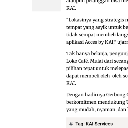
ataupun pelanggan bisa memb
KAI.
“Lokasinya yang strategis
tempat yang asyik untuk b
tidak sempat membeli langsu
aplikasi Acces by KAI,” ujar
Tak hanya belanja, pengunj
Loko Café. Mulai dari seca
pilihan tepat untuk melepas 
dapat membeli oleh-oleh seca
KAI.
Dengan hadirnya Gerbong O
berkomitmen mendukung U
yang mudah, nyaman, dan b
Tag:
KAI Services