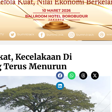
at, Kecelakaan Di
ng Terus Menurun