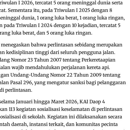
Triwulan I 2026, tercatat 5 orang meninggal dunia serta
at. Sementara itu, pada Triwulan I 2025 dengan 8
eninggal dunia, 1 orang luka berat, 1 orang luka ringan,
 pada Triwulan I 2024 dengan 10 kejadian, tercatat 5
ang luka berat, dan 5 orang luka ringan.
s menegaskan bahwa perlintasan sebidang merupakan
n kedisiplinan tinggi dari seluruh pengguna jalan.
ang Nomor 23 Tahun 2007 tentang Perkeretaapian
 jalan wajib mendahulukan perjalanan kereta api.
dengan Undang-Undang Nomor 22 Tahun 2009 tentang
alan Pasal 296, yang mengatur sanksi bagi pelanggaran
i perlintasan.
 selama Januari hingga Maret 2026, KAI Daop 4
n 113 kegiatan sosialisasi keselamatan di perlintasan
osialisasi di sekolah. Kegiatan ini dilaksanakan secara
tah daerah, instansi terkait, dan komunitas pecinta