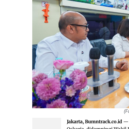
(F
Jakarta, Bumntrack.co.id
— 
Oskaria, didampingi Wakil