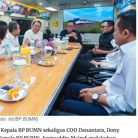
oto: Ist/BP BUMN)
Kepala BP BUMN sekaligus COO Danantara, Dony
 Kepala BP BUMN, Aminuddin Ma’ruf, melakukan