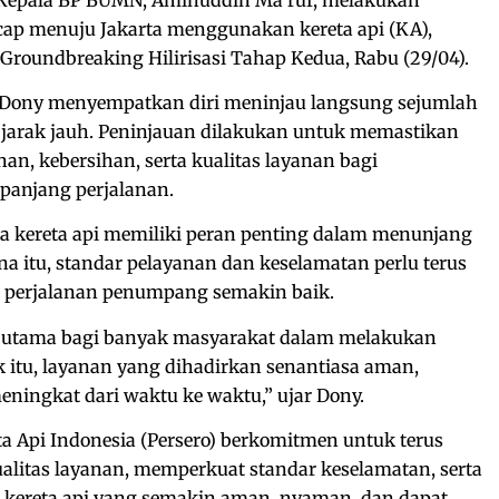
acap menuju Jakarta menggunakan kereta api (KA),
Groundbreaking Hilirisasi Tahap Kedua, Rabu (29/04).
, Dony menyempatkan diri meninjau langsung sejumlah
pi jarak jauh. Peninjauan dilakukan untuk memastikan
, kebersihan, serta kualitas layanan bagi
panjang perjalanan.
kereta api memiliki peran penting dalam menunjang
na itu, standar pelayanan dan keselamatan perlu terus
 perjalanan penumpang semakin baik.
an utama bagi banyak masyarakat dalam melakukan
k itu, layanan yang dihadirkan senantiasa aman,
eningkat dari waktu ke waktu,” ujar Dony.
 Api Indonesia (Persero) berkomitmen untuk terus
litas layanan, memperkuat standar keselamatan, serta
 kereta api yang semakin aman, nyaman, dan dapat