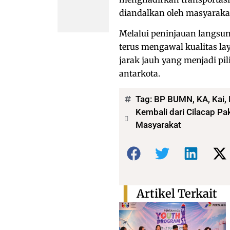
diandalkan oleh masyaraka
Melalui peninjauan langs
terus mengawal kualitas la
jarak jauh yang menjadi p
antarkota.
Tag:
BP BUMN
,
KA
,
Kai
,
Kembali dari Cilacap Pa
Masyarakat
Bagikan:
Artikel Terkait