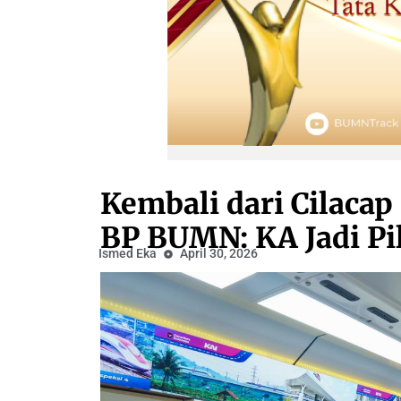
Kembali dari Cilacap
BP BUMN: KA Jadi Pi
Ismed Eka
April 30, 2026